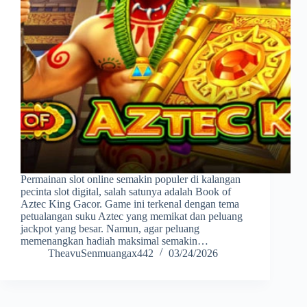
Permainan slot online semakin populer di kalangan
pecinta slot digital, salah satunya adalah Book of
Aztec King Gacor. Game ini terkenal dengan tema
petualangan suku Aztec yang memikat dan peluang
jackpot yang besar. Namun, agar peluang
memenangkan hadiah maksimal semakin…
TheavuSenmuangax442
03/24/2026