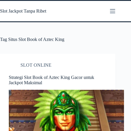
Skip
to
Slot Jackpot Tanpa Ribet
content
Tag
Situs Slot Book of Aztec King
SLOT ONLINE
Strategi Slot Book of Aztec King Gacor untuk
Jackpot Maksimal