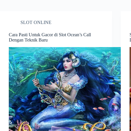
SLOT ONLINE
Cara Pasti Untuk Gacor di Slot Ocean’s Call
Dengan Teknik Baru