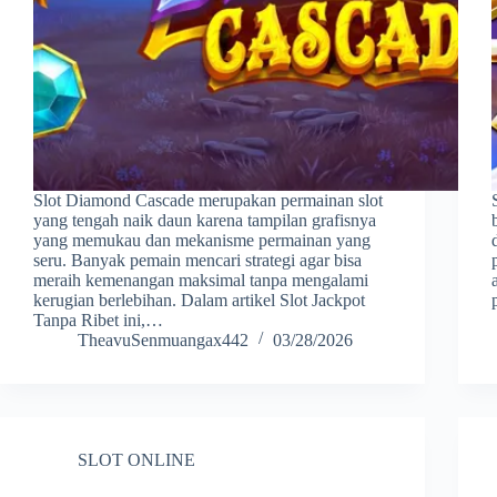
Slot Diamond Cascade merupakan permainan slot
yang tengah naik daun karena tampilan grafisnya
yang memukau dan mekanisme permainan yang
seru. Banyak pemain mencari strategi agar bisa
meraih kemenangan maksimal tanpa mengalami
kerugian berlebihan. Dalam artikel Slot Jackpot
Tanpa Ribet ini,…
TheavuSenmuangax442
03/28/2026
SLOT ONLINE