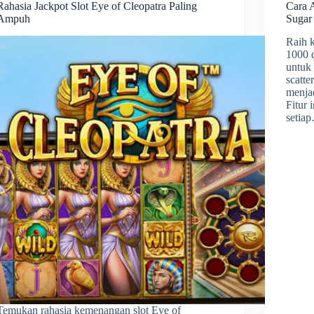
Rahasia Jackpot Slot Eye of Cleopatra Paling
Cara 
Ampuh
Sugar
Raih 
1000 
untuk
scatte
menja
Fitur
setia
Temukan rahasia kemenangan slot Eye of