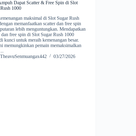
Ampuh Dapat Scatter & Free Spin di Slot
 Rush 1000
kemenangan maksimal di Slot Sugar Rush
dengan memanfaatkan scatter dan free spin
 putaran lebih menguntungkan. Mendapatkan
r dan free spin di Slot Sugar Rush 1000
di kunci untuk meraih kemenangan besar.
 ini memungkinkan pemain memaksimalkan
p…
TheavuSenmuangax442
03/27/2026