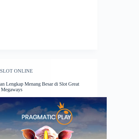
SLOT ONLINE
an Lengkap Menang Besar di Slot Great
o Megaways