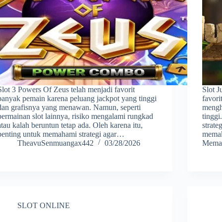
Slot 3 Powers Of Zeus telah menjadi favorit
Slot J
banyak pemain karena peluang jackpot yang tinggi
favori
dan grafisnya yang menawan. Namun, seperti
mengh
permainan slot lainnya, risiko mengalami rungkad
tingg
atau kalah beruntun tetap ada. Oleh karena itu,
strat
penting untuk memahami strategi agar…
memak
TheavuSenmuangax442
03/28/2026
Memah
SLOT ONLINE