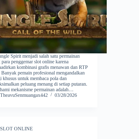
ungle Spirit menjadi salah satu permainan
t para penggemar slot online karena
adirkan kombinasi grafis menawan dan RTP
i. Banyak pemain profesional mengandalkan
egi khusus untuk membaca pola dan
simalkan peluang menang di setiap putaran.
ami mekanisme permainan adalah…
TheavuSenmuangax442
03/28/2026
SLOT ONLINE