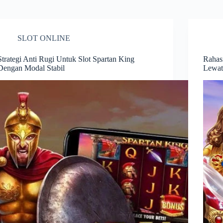
SLOT ONLINE
Strategi Anti Rugi Untuk Slot Spartan King
Rahas
Dengan Modal Stabil
Lewat