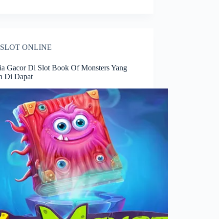
SLOT ONLINE
ia Gacor Di Slot Book Of Monsters Yang
 Di Dapat