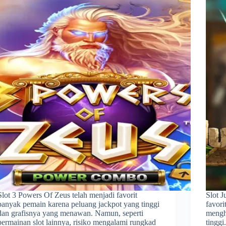
Slot 3 Powers Of Zeus telah menjadi favorit
Slot J
banyak pemain karena peluang jackpot yang tinggi
favori
dan grafisnya yang menawan. Namun, seperti
mengh
permainan slot lainnya, risiko mengalami rungkad
tingg