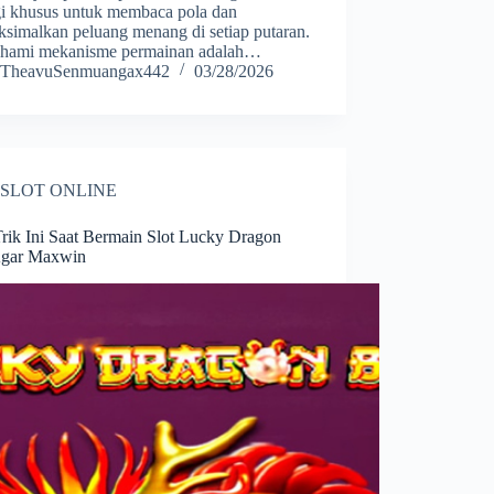
egi khusus untuk membaca pola dan
simalkan peluang menang di setiap putaran.
ami mekanisme permainan adalah…
TheavuSenmuangax442
03/28/2026
SLOT ONLINE
Trik Ini Saat Bermain Slot Lucky Dragon
Agar Maxwin