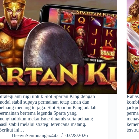
Strategi anti rugi untuk Slot Spartan King dengan
Rahas
modal stabil supaya permainan tetap aman dan
kombin
peluang menang terjaga. Slot Spartan King adalah
jackp
permainan bertema legenda Sparta yang
perma
menghadirkan mekanisme dinamis serta peluang
menaw
hasil stabil melalui strategi terencana matang.
kemen
Berikut ini…
terstr
TheavuSenmuangax442
03/28/2026