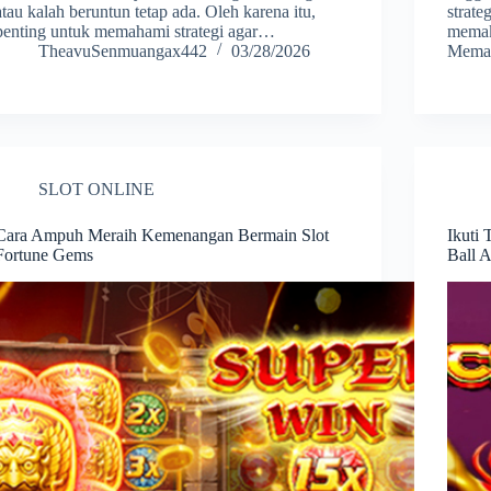
atau kalah beruntun tetap ada. Oleh karena itu,
strat
penting untuk memahami strategi agar…
memak
TheavuSenmuangax442
03/28/2026
Memah
SLOT ONLINE
Cara Ampuh Meraih Kemenangan Bermain Slot
Ikuti 
Fortune Gems
Ball 