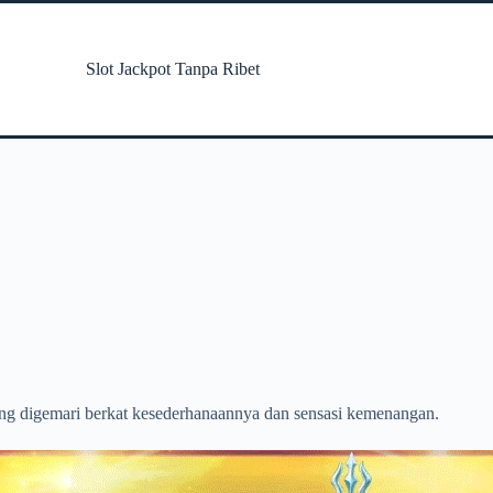
Slot Jackpot Tanpa Ribet
E
aling digemari berkat kesederhanaannya dan sensasi kemenangan.