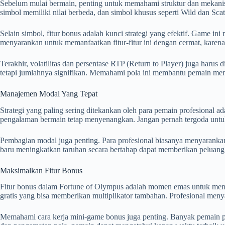
Sebelum mulai bermain, penting untuk memahami struktur dan mekanis
simbol memiliki nilai berbeda, dan simbol khusus seperti Wild dan S
Selain simbol, fitur bonus adalah kunci strategi yang efektif. Game i
menyarankan untuk memanfaatkan fitur-fitur ini dengan cermat, karena 
Terakhir, volatilitas dan persentase RTP (Return to Player) juga harus
tetapi jumlahnya signifikan. Memahami pola ini membantu pemain me
Manajemen Modal Yang Tepat
Strategi yang paling sering ditekankan oleh para pemain profesional
pengalaman bermain tetap menyenangkan. Jangan pernah tergoda untuk 
Pembagian modal juga penting. Para profesional biasanya menyaranka
baru meningkatkan taruhan secara bertahap dapat memberikan peluan
Maksimalkan Fitur Bonus
Fitur bonus dalam Fortune of Olympus adalah momen emas untuk men
gratis yang bisa memberikan multiplikator tambahan. Profesional men
Memahami cara kerja mini-game bonus juga penting. Banyak pemain pem