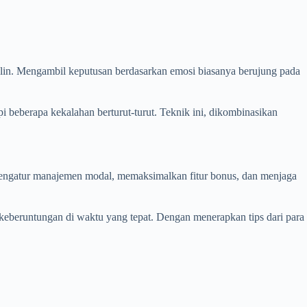
plin. Mengambil keputusan berdasarkan emosi biasanya berujung pada
i beberapa kekalahan berturut-turut. Teknik ini, dikombinasikan
mengatur manajemen modal, memaksimalkan fitur bonus, dan menjaga
eberuntungan di waktu yang tepat. Dengan menerapkan tips dari para