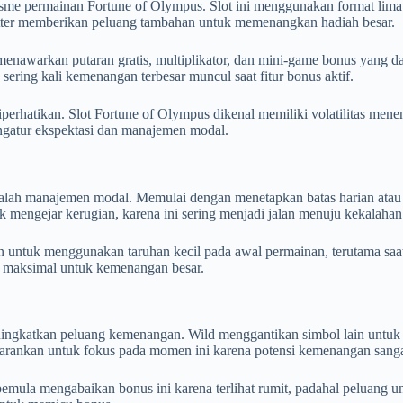
me permainan Fortune of Olympus. Slot ini menggunakan format lima g
catter memberikan peluang tambahan untuk memenangkan hadiah besar.
ni menawarkan putaran gratis, multiplikator, dan mini-game bonus yang 
sering kali kemenangan terbesar muncul saat fitur bonus aktif.
 diperhatikan. Slot Fortune of Olympus dikenal memiliki volatilitas me
ngatur ekspektasi dan manajemen modal.
 adalah manajemen modal. Memulai dengan menetapkan batas harian ata
mengejar kerugian, karena ini sering menjadi jalan menuju kekalahan 
n untuk menggunakan taruhan kecil pada awal permainan, terutama sa
g maksimal untuk kemenangan besar.
ingkatkan peluang kemenangan. Wild menggantikan simbol lain untuk
yarankan untuk fokus pada momen ini karena potensi kemenangan sangat
ula mengabaikan bonus ini karena terlihat rumit, padahal peluang unt