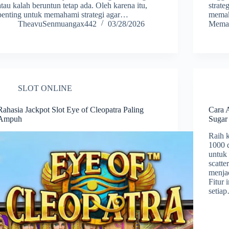
atau kalah beruntun tetap ada. Oleh karena itu,
strat
penting untuk memahami strategi agar…
memak
TheavuSenmuangax442
03/28/2026
Memah
SLOT ONLINE
Rahasia Jackpot Slot Eye of Cleopatra Paling
Cara 
Ampuh
Sugar
Raih 
1000 
untuk
scatte
menja
Fitur
setia