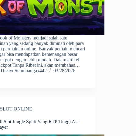
ook of Monsters menjadi salah satu
inan yang sedang banyak diminati oleh para
n permainan online. Banyak pemain mencari
agar bisa mendapatkan kemenangan besar
ackpot dengan lebih mudah. Dalam artikel
Jackpot Tanpa Ribet ini, akan membahas…
TheavuSenmuangax442
03/28/2026
SLOT ONLINE
i Slot Jungle Spirit Yang RTP Tinggi Ala
ayer