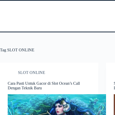
Skip
to
content
Tag
SLOT ONLINE
SLOT ONLINE
Cara Pasti Untuk Gacor di Slot Ocean’s Call
Dengan Teknik Baru