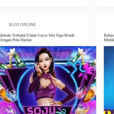
SLOT ONLINE
Metode Terbukti Untuk Gacor Slot Soju Bomb
Rahas
Dengan Pola Harian
Mudah