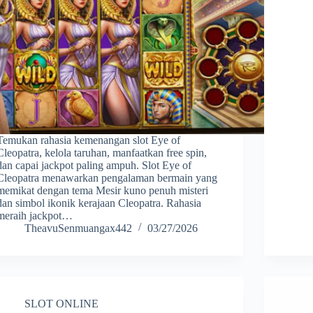
Temukan rahasia kemenangan slot Eye of
Cleopatra, kelola taruhan, manfaatkan free spin,
dan capai jackpot paling ampuh. Slot Eye of
Cleopatra menawarkan pengalaman bermain yang
memikat dengan tema Mesir kuno penuh misteri
dan simbol ikonik kerajaan Cleopatra. Rahasia
meraih jackpot…
TheavuSenmuangax442
03/27/2026
SLOT ONLINE