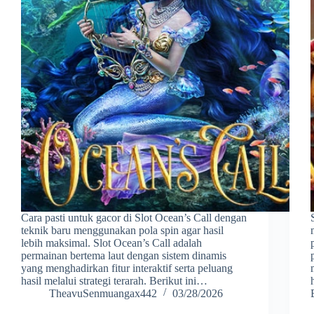
Cara pasti untuk gacor di Slot Ocean’s Call dengan
teknik baru menggunakan pola spin agar hasil
lebih maksimal. Slot Ocean’s Call adalah
permainan bertema laut dengan sistem dinamis
yang menghadirkan fitur interaktif serta peluang
hasil melalui strategi terarah. Berikut ini…
TheavuSenmuangax442
03/28/2026