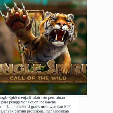
ungle Spirit menjadi salah satu permainan
t para penggemar slot online karena
adirkan kombinasi grafis menawan dan RTP
i. Banyak pemain profesional mengandalkan