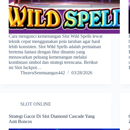
Cara mengunci kemenangan Slot Wild Spells lewat
teknik cepat menggunakan pola taruhan agar hasil
lebih konsisten. Slot Wild Spells adalah permainan
bertema fantasi dengan fitur dinamis yang
menawarkan peluang kemenangan melalui
kombinasi simbol dan strategi terencana. Berikut
ini Slot Jackpot…
TheavuSenmuangax442
03/28/2026
SLOT ONLINE
Strategi Gacor Di Slot Diamond Cascade Yang
Anti Boncos