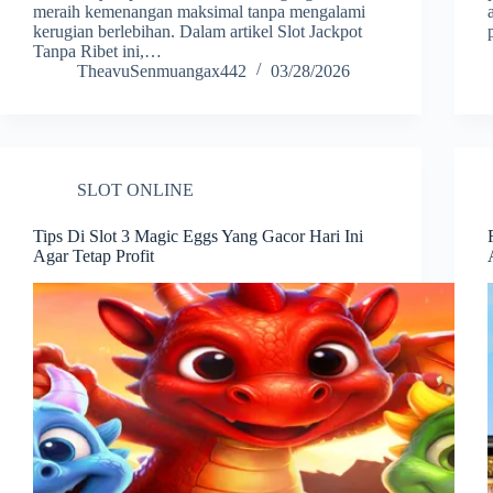
meraih kemenangan maksimal tanpa mengalami
kerugian berlebihan. Dalam artikel Slot Jackpot
Tanpa Ribet ini,…
TheavuSenmuangax442
03/28/2026
SLOT ONLINE
Tips Di Slot 3 Magic Eggs Yang Gacor Hari Ini
Agar Tetap Profit