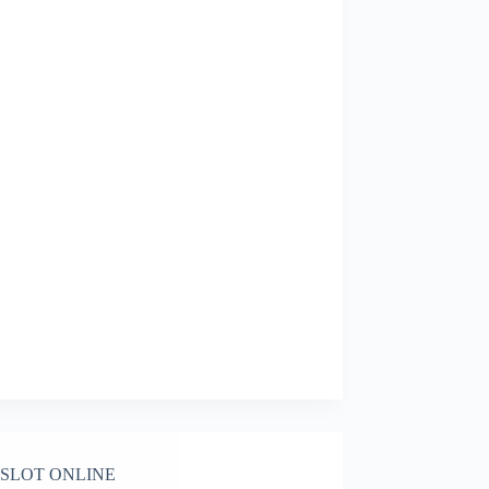
SLOT ONLINE