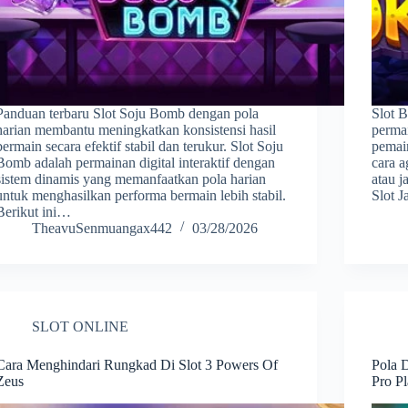
Panduan terbaru Slot Soju Bomb dengan pola
Slot B
harian membantu meningkatkan konsistensi hasil
perma
bermain secara efektif stabil dan terukur. Slot Soju
pemai
Bomb adalah permainan digital interaktif dengan
cara 
sistem dinamis yang memanfaatkan pola harian
atau j
untuk menghasilkan performa bermain lebih stabil.
Slot 
Berikut ini…
TheavuSenmuangax442
03/28/2026
SLOT ONLINE
Cara Menghindari Rungkad Di Slot 3 Powers Of
Pola D
Zeus
Pro Pl